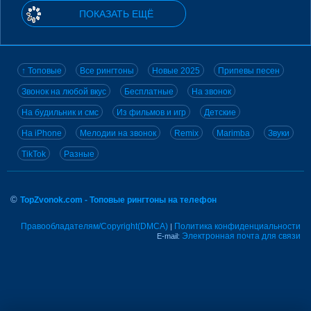
ПОКАЗАТЬ ЕЩЁ
↑ Топовые
Все рингтоны
Новые 2025
Припевы песен
Звонок на любой вкус
Бесплатные
На звонок
На будильник и смс
Из фильмов и игр
Детские
На iPhone
Мелодии на звонок
Remix
Marimba
Звуки
TikTok
Разные
©
TopZvonok.com - Топовые рингтоны на телефон
Правообладателям/Copyright(DMCA)
Политика конфиденциальности
|
Электронная почта для связи
E-mail: