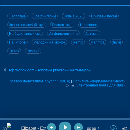
↑ Топовые
Все рингтоны
Новые 2025
Припевы песен
Звонок на любой вкус
Бесплатные
На звонок
На будильник и смс
Из фильмов и игр
Детские
На iPhone
Мелодии на звонок
Remix
Marimba
Звуки
TikTok
Разные
©
TopZvonok.com - Топовые рингтоны на телефон
Правообладателям/Copyright(DMCA)
Политика конфиденциальности
|
Электронная почта для связи
E-mail:
Elizabet - Extra
00:00
…