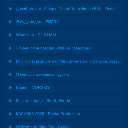
Давай на самый верх | Night Deep House Edit - Zivert
Я буду рядом - ENZRO
What's up - DJ.ILHAM
У меня своя погода! - Ирина Завадская
Mi chico (Jason Derulo, Melody version) - DJ Goja, Jason Derulo & Melody
Я клянусь изменюсь - Дюма
Вишня - VORSKIY
Мозг и сердце - Виай, Sherbi
КАЛИНКА 2026 - Pasha Production
Welcome to Kitty City - Cyriak