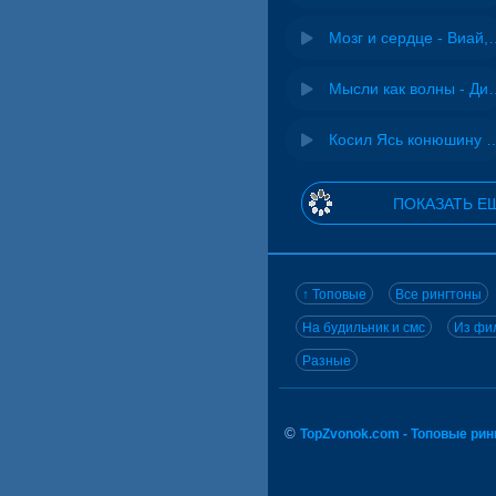
Мозг и сердце 
Мысли как волн
Косил Ясь конюшину - 
ПОКАЗАТЬ Е
↑ Топовые
Все рингтоны
На будильник и смс
Из фил
Разные
©
TopZvonok.com - Топовые ри