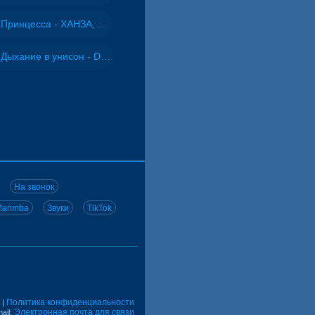
Принцесса - ХАНЗА, Adjo
Дыхание в унисон - DJ Maximus
На звонок
arimba
Звуки
TikTok
Политика конфиденциальности
|
Электронная почта для связи
ail: