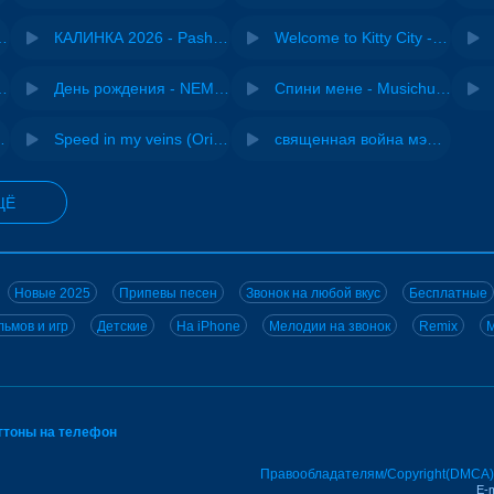
- Виай, Sherbi
КАЛИНКА 2026 - Pasha Production
Welcome to Kitty City - Cyriak
ы - Дисковолна
День рождения - NEMIGA
Спини мене - Musichuman
ВИА "Песняры"
Speed in my veins (Original mix) - MODESSON
священная война мэшап - меллстрой х урал гайсин
ЩЁ
Новые 2025
Припевы песен
Звонок на любой вкус
Бесплатные
ьмов и игр
Детские
На iPhone
Мелодии на звонок
Remix
M
нгтоны на телефон
Правообладателям/Copyright(DMCA)
E-m