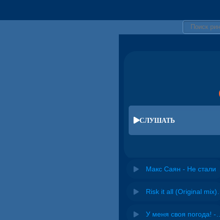
СЛУШАТЬ
Макс Саян - Не стали
Risk it all (O
У меня своя погода! -