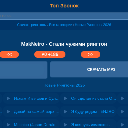
Топ Звонок
Скачать рингтоны
Все категории
Новые Рингтоны 2026
/
/
MakNeiro - Стали чужими рингтон
<<
♥
0
+186
>>
СКАЧАТЬ MP3
Новые Рингтоны 2026
Ислам Итляшев и Султан Лагучев - Сделан из стали
Он сделан из стали Он преданный стае Он боли не знает
riginal mix) - Zexov
Давай на самый верх | Night Deep House Edit - Zivert
Я буду рядом - ENZRO
 Ирина Завадская
Mi chico (Jason Derulo, Melody version) - DJ Goja, Jason Derulo & Melody
Я клянусь изменюсь - Дюма