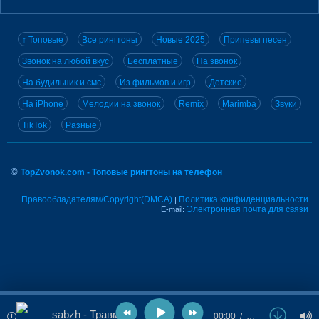
↑ Топовые
Все рингтоны
Новые 2025
Припевы песен
Звонок на любой вкус
Бесплатные
На звонок
На будильник и смс
Из фильмов и игр
Детские
На iPhone
Мелодии на звонок
Remix
Marimba
Звуки
TikTok
Разные
©
TopZvonok.com - Топовые рингтоны на телефон
Правообладателям/Copyright(DMCA)
Политика конфиденциальности
|
Электронная почта для связи
E-mail:
sabzh - Травмы
00:00
…