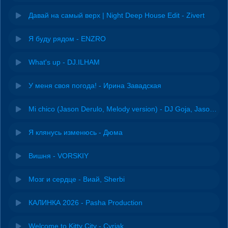
Давай на самый верх | Night Deep House Edit - Zivert
Я буду рядом - ENZRO
What's up - DJ.ILHAM
У меня своя погода! - Ирина Завадская
Mi chico (Jason Derulo, Melody version) - DJ Goja, Jason Derulo & Melody
Я клянусь изменюсь - Дюма
Вишня - VORSKIY
Мозг и сердце - Виай, Sherbi
КАЛИНКА 2026 - Pasha Production
Welcome to Kitty City - Cyriak