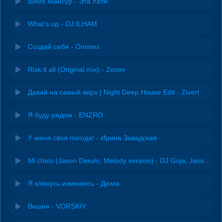
Шейх Мансур - Эта пати
What's up - DJ.ILHAM
Создай себя - Ominex
Risk it all (Original mix) - Zexov
Давай на самый верх | Night Deep House Edit - Zivert
Я буду рядом - ENZRO
У меня своя погода! - Ирина Завадская
Mi chico (Jason Derulo, Melody version) - DJ Goja, Jason Derulo & Melody
Я клянусь изменюсь - Дюма
Вишня - VORSKIY