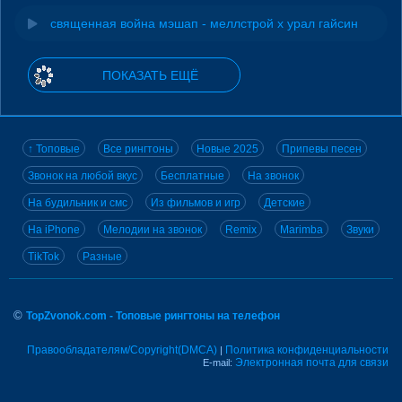
священная война мэшап - меллстрой х урал гайсин
ПОКАЗАТЬ ЕЩЁ
↑ Топовые
Все рингтоны
Новые 2025
Припевы песен
Звонок на любой вкус
Бесплатные
На звонок
На будильник и смс
Из фильмов и игр
Детские
На iPhone
Мелодии на звонок
Remix
Marimba
Звуки
TikTok
Разные
©
TopZvonok.com - Топовые рингтоны на телефон
Правообладателям/Copyright(DMCA)
Политика конфиденциальности
|
Электронная почта для связи
E-mail: