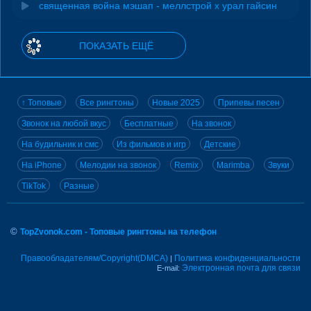
священная война мэшап - меллстрой х урал гайсин
ПОКАЗАТЬ ЕЩЁ
↑ Топовые
Все рингтоны
Новые 2025
Припевы песен
Звонок на любой вкус
Бесплатные
На звонок
На будильник и смс
Из фильмов и игр
Детские
На iPhone
Мелодии на звонок
Remix
Marimba
Звуки
TikTok
Разные
©
TopZvonok.com - Топовые рингтоны на телефон
Правообладателям/Copyright(DMCA)
Политика конфиденциальности
|
Электронная почта для связи
E-mail: