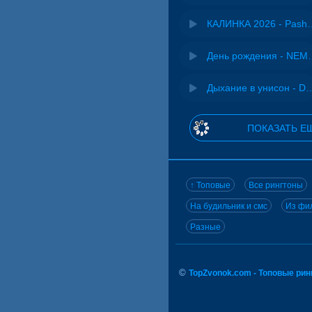
КАЛИНКА 2026 - 
День рожд
Дыхание в унисон -
ПОКАЗАТЬ Е
↑ Топовые
Все рингтоны
На будильник и смс
Из фил
Разные
©
TopZvonok.com - Топовые ри