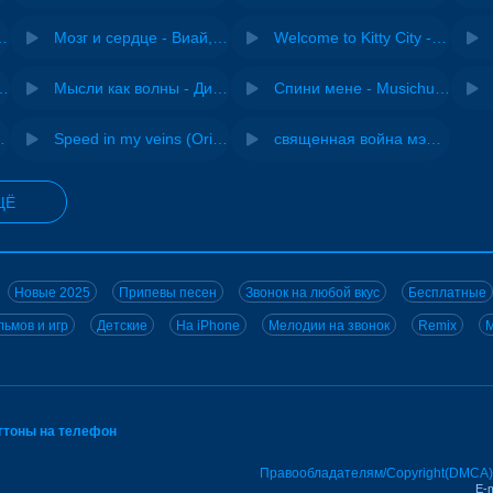
Pasha Production
Мозг и сердце - Виай, Sherbi
Welcome to Kitty City - Cyriak
ения - NEMIGA
Мысли как волны - Дисковолна
Спини мене - Musichuman
 DJ Maximus
Speed in my veins (Original mix) - MODESSON
священная война мэшап - меллстрой х урал гайсин
ЩЁ
Новые 2025
Припевы песен
Звонок на любой вкус
Бесплатные
ьмов и игр
Детские
На iPhone
Мелодии на звонок
Remix
M
нгтоны на телефон
Правообладателям/Copyright(DMCA)
E-m