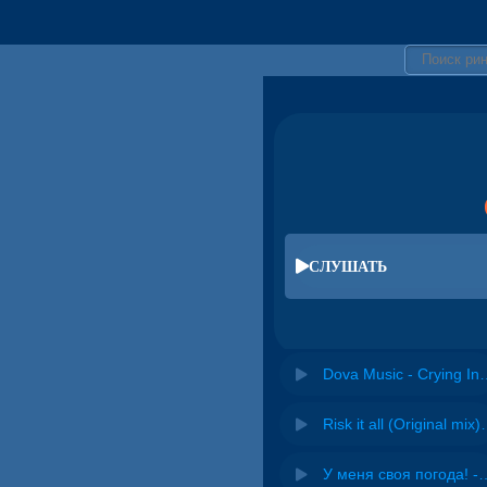
СЛУШАТЬ
Dova Music - Cr
Risk it all (O
У меня своя погода! -