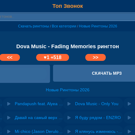
Топ Звонок
Скачать рингтоны
Все категории
Новые Рингтоны 2026
/
/
Dova Music - Fading Memories рингтон
<<
♥
1
+518
>>
СКАЧАТЬ MP3
Новые Рингтоны 2026
ying In Memories
Pandapush feat. Alyea - Memories Fading
Dova Music - Only You
riginal mix) - Zexov
Давай на самый верх | Night Deep House Edit - Zivert
Я буду рядом - ENZRO
 Ирина Завадская
Mi chico (Jason Derulo, Melody version) - DJ Goja, Jason Derulo & Melody
Я клянусь изменюсь - Дюма