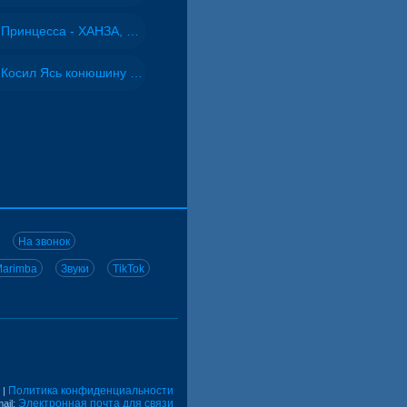
Принцесса - ХАНЗА, Adjo
Косил Ясь конюшину - ВИА "Песняры"
На звонок
arimba
Звуки
TikTok
Политика конфиденциальности
|
Электронная почта для связи
ail: