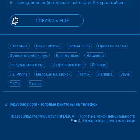
священная война мэшап - меллстрой х урал гайсин
ПОКАЗАТЬ ЕЩЁ
↑ Топовые
Все рингтоны
Новые 2025
Припевы песен
Звонок на любой вкус
Бесплатные
На звонок
На будильник и смс
Из фильмов и игр
Детские
На iPhone
Мелодии на звонок
Remix
Marimba
Звуки
TikTok
Разные
©
TopZvonok.com - Топовые рингтоны на телефон
Правообладателям/Copyright(DMCA)
Политика конфиденциальности
|
Электронная почта для связи
E-mail: