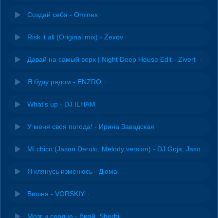
Создай себя - Ominex
Risk it all (Original mix) - Zexov
Давай на самый верх | Night Deep House Edit - Zivert
Я буду рядом - ENZRO
What's up - DJ.ILHAM
У меня своя погода! - Ирина Завадская
Mi chico (Jason Derulo, Melody version) - DJ Goja, Jason Derulo & Melody
Я клянусь изменюсь - Дюма
Вишня - VORSKIY
Мозг и сердце - Виай, Sherbi