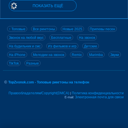
ПОКАЗАТЬ ЕЩЁ
↑ Топовые
Все рингтоны
Новые 2025
Припевы песен
Звонок на любой вкус
Бесплатные
На звонок
На будильник и смс
Из фильмов и игр
Детские
На iPhone
Мелодии на звонок
Remix
Marimba
Звуки
TikTok
Разные
©
TopZvonok.com - Топовые рингтоны на телефон
Правообладателям/Copyright(DMCA)
Политика конфиденциальности
|
Электронная почта для связи
E-mail: