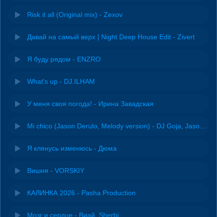
Risk it all (Original mix) - Zexov
Давай на самый верх | Night Deep House Edit - Zivert
Я буду рядом - ENZRO
What's up - DJ.ILHAM
У меня своя погода! - Ирина Завадская
Mi chico (Jason Derulo, Melody version) - DJ Goja, Jason Derulo & Melody
Я клянусь изменюсь - Дюма
Вишня - VORSKIY
КАЛИНКА 2026 - Pasha Production
Мозг и сердце - Виай, Sherbi