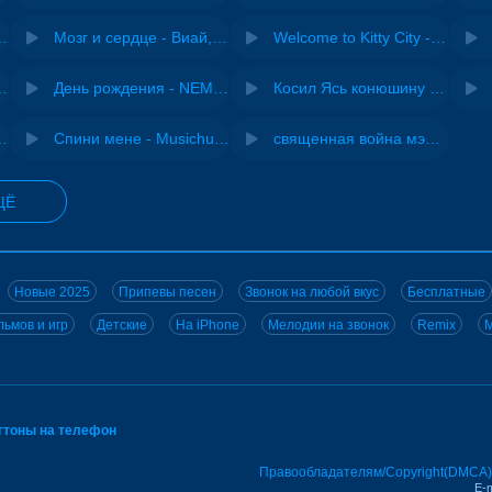
Pasha Production
Мозг и сердце - Виай, Sherbi
Welcome to Kitty City - Cyriak
ы - Дисковолна
День рождения - NEMIGA
Косил Ясь конюшину - ВИА "Песняры"
iginal mix) - MODESSON
Спини мене - Musichuman
священная война мэшап - меллстрой х урал гайсин
ЩЁ
Новые 2025
Припевы песен
Звонок на любой вкус
Бесплатные
ьмов и игр
Детские
На iPhone
Мелодии на звонок
Remix
M
нгтоны на телефон
Правообладателям/Copyright(DMCA)
E-m