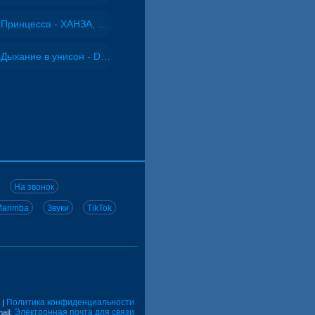
Принцесса - ХАНЗА, Adjo
Дыхание в унисон - DJ Maximus
На звонок
arimba
Звуки
TikTok
Политика конфиденциальности
|
Электронная почта для связи
ail: