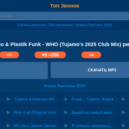
Топ Звонок
Скачать рингтоны
Все категории
Новые Рингтоны 2026
/
/
o & Plastik Funk - WHO (Tujamo's 2025 Club Mix) р
<<
♥
0
+286
>>
СКАЧАТЬ MP3
Новые Рингтоны 2026
- WHO (Fatsync & R3Ckzet Remix)
Tujamo & Andreas Moe - All This Time
Freak - Tujamo, Azteck, INNA
Risk it all (Original mix) - Zexov
Давай на самый верх | Night Deep House Edit - Zivert
 Ирина Завадская
Mi chico (Jason Derulo, Melody version) - DJ Goja, Jason Derulo & Melody
Я клянусь изменюсь - Дюма