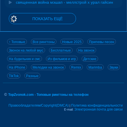
священная война мэшап - меллстрой х урал гайсин
ПОКАЗАТЬ ЕЩЁ
↑ Топовые
Все рингтоны
Новые 2025
Припевы песен
Звонок на любой вкус
Бесплатные
На звонок
На будильник и смс
Из фильмов и игр
Детские
На iPhone
Мелодии на звонок
Remix
Marimba
Звуки
TikTok
Разные
©
TopZvonok.com - Топовые рингтоны на телефон
Правообладателям/Copyright(DMCA)
Политика конфиденциальности
|
Электронная почта для связи
E-mail: