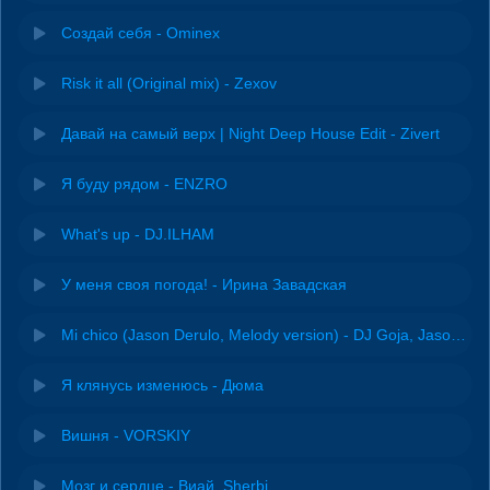
Создай себя - Ominex
Risk it all (Original mix) - Zexov
Давай на самый верх | Night Deep House Edit - Zivert
Я буду рядом - ENZRO
What's up - DJ.ILHAM
У меня своя погода! - Ирина Завадская
Mi chico (Jason Derulo, Melody version) - DJ Goja, Jason Derulo & Melody
Я клянусь изменюсь - Дюма
Вишня - VORSKIY
Мозг и сердце - Виай, Sherbi