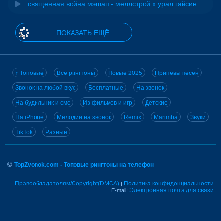
священная война мэшап - меллстрой х урал гайсин
ПОКАЗАТЬ ЕЩЁ
↑ Топовые
Все рингтоны
Новые 2025
Припевы песен
Звонок на любой вкус
Бесплатные
На звонок
На будильник и смс
Из фильмов и игр
Детские
На iPhone
Мелодии на звонок
Remix
Marimba
Звуки
TikTok
Разные
©
TopZvonok.com - Топовые рингтоны на телефон
Правообладателям/Copyright(DMCA)
Политика конфиденциальности
|
Электронная почта для связи
E-mail: