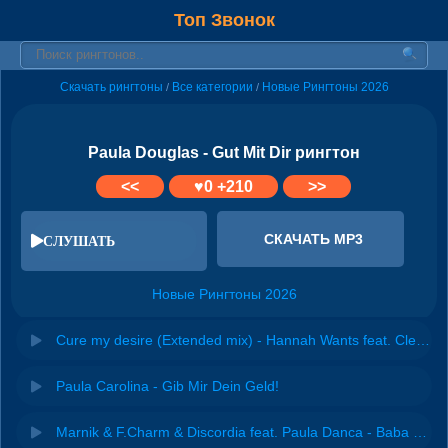
Топ Звонок
Скачать рингтоны
Все категории
Новые Рингтоны 2026
/
/
Paula Douglas - Gut Mit Dir рингтон
<<
♥
0
+210
>>
СКАЧАТЬ MP3
СЛУШАТЬ
Новые Рингтоны 2026
Cure my desire (Extended mix) - Hannah Wants feat. Clementine Douglas
Paula Carolina - Gib Mir Dein Geld!
Marnik & F.Charm & Discordia feat. Paula Danca - Baba Vanga (Techno Mix)