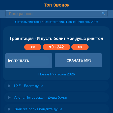
Топ Звонок
Скачать рингтоны
Все категории
Новые Рингтоны 2026
/
/
Гравитация - И пусть болит моя душа рингтон
<<
♥
0
+242
>>
СКАЧАТЬ MP3
СЛУШАТЬ
Новые Рингтоны 2026
LXE - Болит душа
Алена Петровская - Душа болит
Знай же болит бандита душа