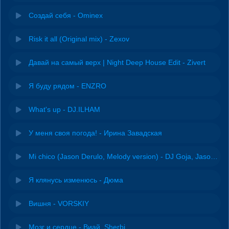
Создай себя - Ominex
Risk it all (Original mix) - Zexov
Давай на самый верх | Night Deep House Edit - Zivert
Я буду рядом - ENZRO
What's up - DJ.ILHAM
У меня своя погода! - Ирина Завадская
Mi chico (Jason Derulo, Melody version) - DJ Goja, Jason Derulo & Melody
Я клянусь изменюсь - Дюма
Вишня - VORSKIY
Мозг и сердце - Виай, Sherbi