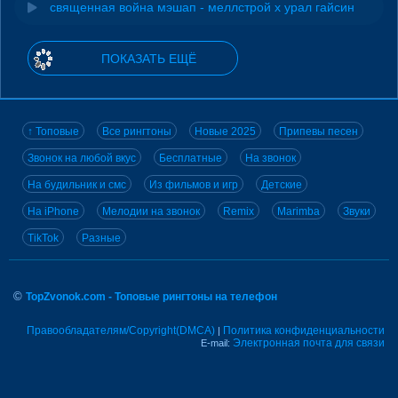
священная война мэшап - меллстрой х урал гайсин
ПОКАЗАТЬ ЕЩЁ
↑ Топовые
Все рингтоны
Новые 2025
Припевы песен
Звонок на любой вкус
Бесплатные
На звонок
На будильник и смс
Из фильмов и игр
Детские
На iPhone
Мелодии на звонок
Remix
Marimba
Звуки
TikTok
Разные
©
TopZvonok.com - Топовые рингтоны на телефон
Правообладателям/Copyright(DMCA)
Политика конфиденциальности
|
Электронная почта для связи
E-mail: