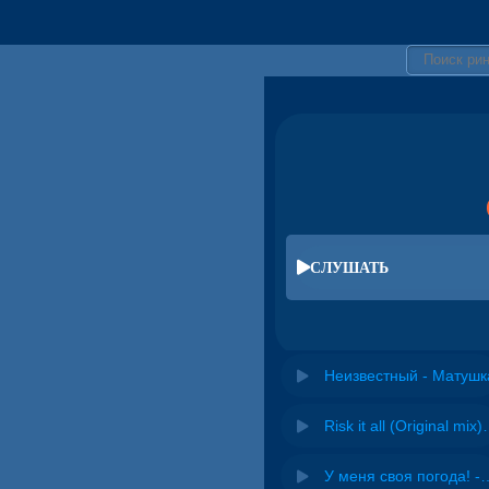
СЛУШАТЬ
Неизвестный - Матушк
Risk it all (O
У меня своя погода! -