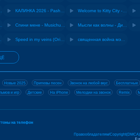
- Виай, Sherbi
КАЛИНКА 2026 - Pasha Production
Welcome to Kitty City - Cyriak
ения - NEMIGA
Спини мене - Musichuman
Мысли как волны - Дисковолна
ВИА "Песняры"
Speed in my veins (Original mix) - MODESSON
священная война мэшап - меллстрой х урал гайсин
ЩЁ
Новые 2025
Припевы песен
Звонок на любой вкус
Бесплатные
ьмов и игр
Детские
На iPhone
Мелодии на звонок
Remix
M
нгтоны на телефон
Правообладателям/Copyright(DMCA)
E-m