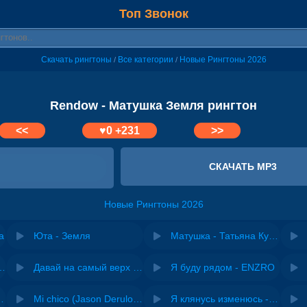
Топ Звонок
Скачать рингтоны
Все категории
Новые Рингтоны 2026
/
/
Rendow - Матушка Земля рингтон
<<
♥
0
+231
>>
СКАЧАТЬ MP3
Новые Рингтоны 2026
а
Юта - Земля
Матушка - Татьяна Куртукова
riginal mix) - Zexov
Давай на самый верх | Night Deep House Edit - Zivert
Я буду рядом - ENZRO
 Ирина Завадская
Mi chico (Jason Derulo, Melody version) - DJ Goja, Jason Derulo & Melody
Я клянусь изменюсь - Дюма