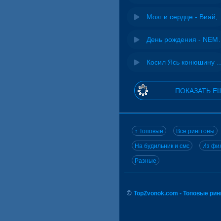
Мозг и сердце 
День рожд
Косил Ясь конюшину - 
ПОКАЗАТЬ Е
↑ Топовые
Все рингтоны
На будильник и смс
Из фил
Разные
©
TopZvonok.com - Топовые ри