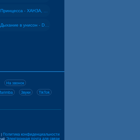
Принцесса - ХАНЗА, Adjo
Дыхание в унисон - DJ Maximus
На звонок
arimba
Звуки
TikTok
Политика конфиденциальности
|
Электронная почта для связи
ail: