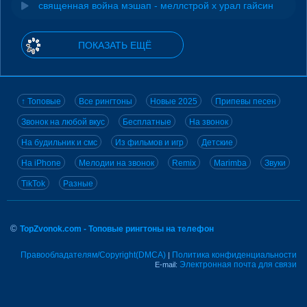
священная война мэшап - меллстрой х урал гайсин
ПОКАЗАТЬ ЕЩЁ
↑ Топовые
Все рингтоны
Новые 2025
Припевы песен
Звонок на любой вкус
Бесплатные
На звонок
На будильник и смс
Из фильмов и игр
Детские
На iPhone
Мелодии на звонок
Remix
Marimba
Звуки
TikTok
Разные
©
TopZvonok.com - Топовые рингтоны на телефон
Правообладателям/Copyright(DMCA)
Политика конфиденциальности
|
Электронная почта для связи
E-mail: