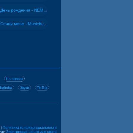
День рождения - NEMIGA
Спини мене - Musichuman
На звонок
arimba
Звуки
TikTok
Политика конфиденциальности
|
Электронная почта для связи
ail: