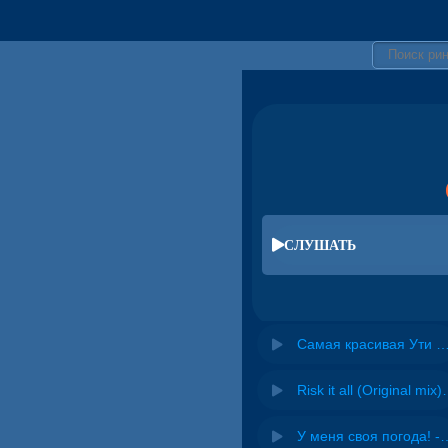
СЛУШАТЬ
Самая красивая Ути Пут
Risk it all (O
У меня своя погода! -