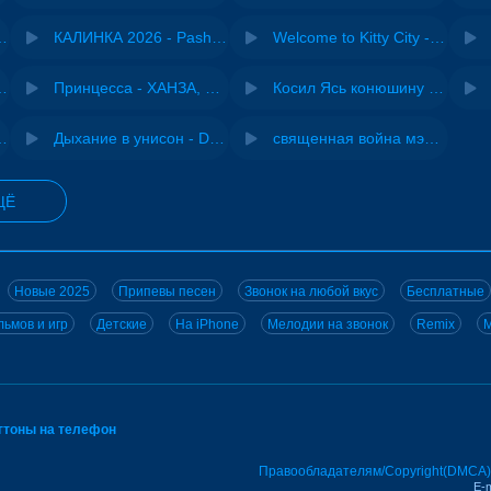
- Виай, Sherbi
КАЛИНКА 2026 - Pasha Production
Welcome to Kitty City - Cyriak
ы - Дисковолна
Принцесса - ХАНЗА, Adjo
Косил Ясь конюшину - ВИА "Песняры"
iginal mix) - MODESSON
Дыхание в унисон - DJ Maximus
священная война мэшап - меллстрой х урал гайсин
ЩЁ
Новые 2025
Припевы песен
Звонок на любой вкус
Бесплатные
ьмов и игр
Детские
На iPhone
Мелодии на звонок
Remix
M
нгтоны на телефон
Правообладателям/Copyright(DMCA)
E-m