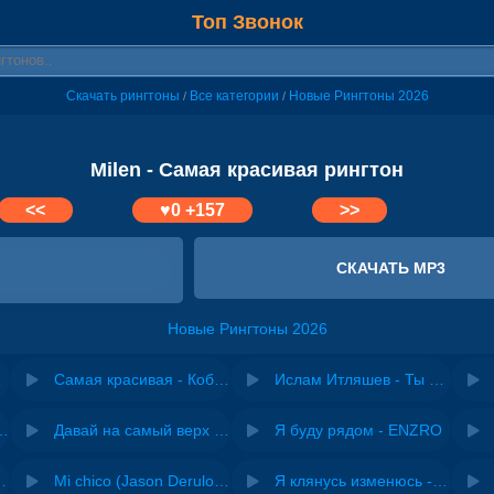
Топ Звонок
Скачать рингтоны
Все категории
Новые Рингтоны 2026
/
/
Milen - Самая красивая рингтон
<<
♥
0
+157
>>
СКАЧАТЬ MP3
Новые Рингтоны 2026
ишка
Самая красивая - Кобяков
Ислам Итляшев - Ты моя самая красивая
riginal mix) - Zexov
Давай на самый верх | Night Deep House Edit - Zivert
Я буду рядом - ENZRO
 Ирина Завадская
Mi chico (Jason Derulo, Melody version) - DJ Goja, Jason Derulo & Melody
Я клянусь изменюсь - Дюма