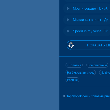
Мозг и сердце 
Мысли как волн
Speed in my veins (Or
ПОКАЗАТЬ Е
↑ Топовые
Все рингтоны
На будильник и смс
Из фил
Разные
©
TopZvonok.com - Топовые ри