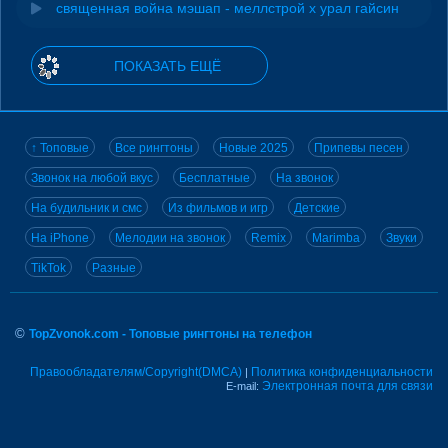
священная война мэшап - меллстрой х урал гайсин
ПОКАЗАТЬ ЕЩЁ
↑ Топовые
Все рингтоны
Новые 2025
Припевы песен
Звонок на любой вкус
Бесплатные
На звонок
На будильник и смс
Из фильмов и игр
Детские
На iPhone
Мелодии на звонок
Remix
Marimba
Звуки
TikTok
Разные
©
TopZvonok.com - Топовые рингтоны на телефон
Правообладателям/Copyright(DMCA)
Политика конфиденциальности
|
Электронная почта для связи
E-mail: