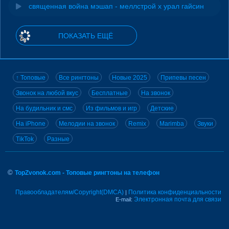
священная война мэшап - меллстрой х урал гайсин
ПОКАЗАТЬ ЕЩЁ
↑ Топовые
Все рингтоны
Новые 2025
Припевы песен
Звонок на любой вкус
Бесплатные
На звонок
На будильник и смс
Из фильмов и игр
Детские
На iPhone
Мелодии на звонок
Remix
Marimba
Звуки
TikTok
Разные
©
TopZvonok.com - Топовые рингтоны на телефон
Правообладателям/Copyright(DMCA)
Политика конфиденциальности
|
Электронная почта для связи
E-mail: