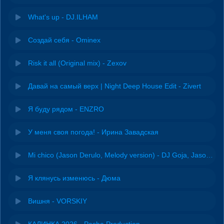
What's up - DJ.ILHAM
Создай себя - Ominex
Risk it all (Original mix) - Zexov
Давай на самый верх | Night Deep House Edit - Zivert
Я буду рядом - ENZRO
У меня своя погода! - Ирина Завадская
Mi chico (Jason Derulo, Melody version) - DJ Goja, Jason Derulo & Melody
Я клянусь изменюсь - Дюма
Вишня - VORSKIY
КАЛИНКА 2026 - Pasha Production