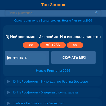
Топ Звонок
Скачать рингтоны
Все категории
Новые Рингтоны 2026
/
/
Dj Нейрофомин - И я любил. И я изведал․ рингтон
<<
♥
0
+256
>>
СКАЧАТЬ MP3
СЛУШАТЬ
Новые Рингтоны 2026
Dj Нейрофомин - Никогда я не был на Босфоре
Dj Нейрофомин - У церкви стояла карета
Любовь Рыбкина - Кто бы любил