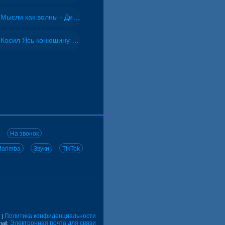
Мысли как волны - Дисковолна
Косил Ясь конюшину - ВИА "Песняры"
На звонок
arimba
Звуки
TikTok
Политика конфиденциальности
|
Электронная почта для связи
ail: