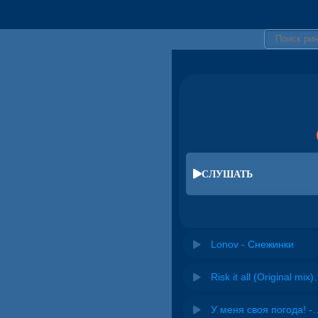
СЛУШАТЬ
Lonov - Снежинки
Risk it all (O
У меня своя погода! -