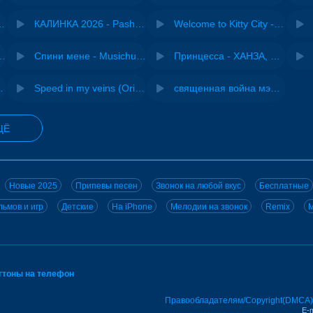
- Виай, Sherbi
КАЛИНКА 2026 - Pasha Production
Welcome to Kitty City - Cyriak
ения - NEMIGA
Спини мене - Musichuman
Принцесса - ХАНЗА, Adjo
 DJ Maximus
Speed in my veins (Original mix) - MODESSON
священная война мэшап - меллстрой х урал гайсин
ЩЁ
Новые 2025
Припевы песен
Звонок на любой вкус
Бесплатные
ьмов и игр
Детские
На iPhone
Мелодии на звонок
Remix
M
нгтоны на телефон
Правообладателям/Copyright(DMCA)
E-m