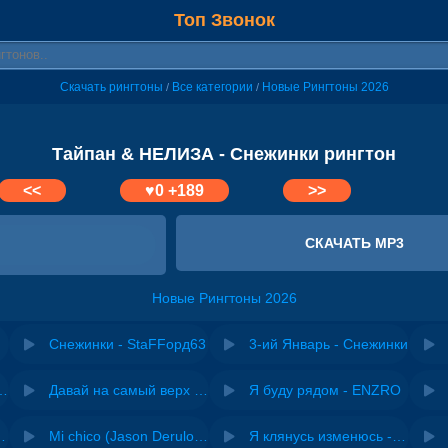
Топ Звонок
Скачать рингтоны
Все категории
Новые Рингтоны 2026
/
/
Тайпан & НЕЛИЗА - Снежинки рингтон
<<
♥
0
+189
>>
СКАЧАТЬ MP3
Новые Рингтоны 2026
Снежинки - StaFFорд63
3-ий Январь - Снежинки
riginal mix) - Zexov
Давай на самый верх | Night Deep House Edit - Zivert
Я буду рядом - ENZRO
 Ирина Завадская
Mi chico (Jason Derulo, Melody version) - DJ Goja, Jason Derulo & Melody
Я клянусь изменюсь - Дюма