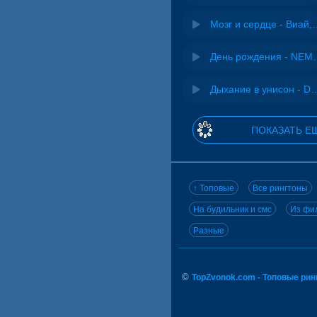
Мозг и сердце 
День рожд
Дыхание в унисон -
ПОКАЗАТЬ Е
↑ Топовые
Все рингтоны
На будильник и смс
Из фил
Разные
©
TopZvonok.com - Топовые ри