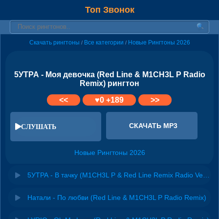
Топ Звонок
Скачать рингтоны
Все категории
Новые Рингтоны 2026
/
/
5УТРА - Моя девочка (Red Line & M1CH3L P Radio
Remix) рингтон
<<
♥
0
+189
>>
СКАЧАТЬ MP3
СЛУШАТЬ
Новые Рингтоны 2026
5УТРА - В тачку (M1CH3L P & Red Line Remix Radio Version)
Натали - По любви (Red Line & M1CH3L P Radio Remix)