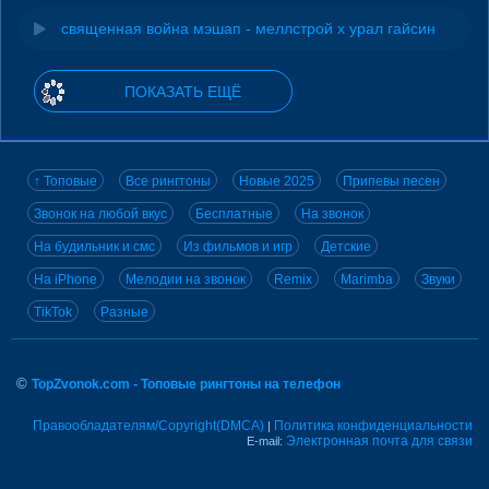
священная война мэшап - меллстрой х урал гайсин
ПОКАЗАТЬ ЕЩЁ
↑ Топовые
Все рингтоны
Новые 2025
Припевы песен
Звонок на любой вкус
Бесплатные
На звонок
На будильник и смс
Из фильмов и игр
Детские
На iPhone
Мелодии на звонок
Remix
Marimba
Звуки
TikTok
Разные
©
TopZvonok.com - Топовые рингтоны на телефон
Правообладателям/Copyright(DMCA)
Политика конфиденциальности
|
Электронная почта для связи
E-mail: