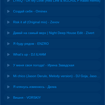
LYRIQ - Oh My Love (Red Line & M1CH3L P Radio Remix)
Создай себя - Ominex
Risk it all (Original mix) - Zexov
Давай на самый верх | Night Deep House Edit - Zivert
Я буду рядом - ENZRO
What's up - DJ.ILHAM
У меня своя погода! - Ирина Завадская
Mi chico (Jason Derulo, Melody version) - DJ Goja, Jason Derulo & Melody
Я клянусь изменюсь - Дюма
Вишня - VORSKIY