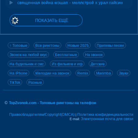
священная война мэшап - меллстрой х урал гайсин
ПОКАЗАТЬ ЕЩЁ
↑ Топовые
Все рингтоны
Новые 2025
Припевы песен
Звонок на любой вкус
Бесплатные
На звонок
На будильник и смс
Из фильмов и игр
Детские
На iPhone
Мелодии на звонок
Remix
Marimba
Звуки
TikTok
Разные
©
TopZvonok.com - Топовые рингтоны на телефон
Правообладателям/Copyright(DMCA)
Политика конфиденциальности
|
Электронная почта для связи
E-mail: