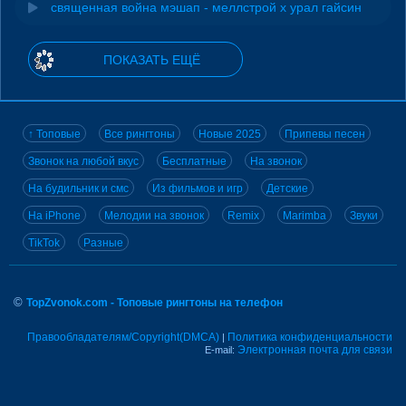
священная война мэшап - меллстрой х урал гайсин
ПОКАЗАТЬ ЕЩЁ
↑ Топовые
Все рингтоны
Новые 2025
Припевы песен
Звонок на любой вкус
Бесплатные
На звонок
На будильник и смс
Из фильмов и игр
Детские
На iPhone
Мелодии на звонок
Remix
Marimba
Звуки
TikTok
Разные
©
TopZvonok.com - Топовые рингтоны на телефон
Правообладателям/Copyright(DMCA)
Политика конфиденциальности
|
Электронная почта для связи
E-mail: