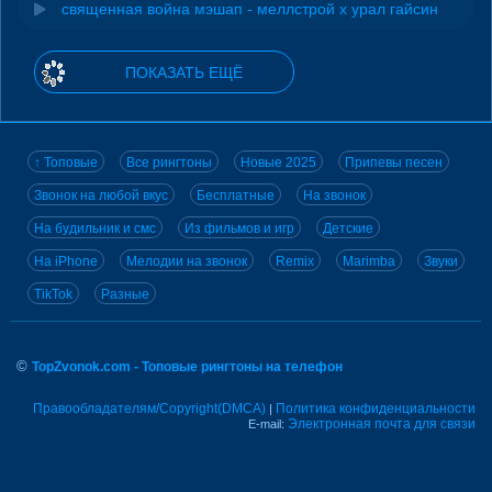
священная война мэшап - меллстрой х урал гайсин
ПОКАЗАТЬ ЕЩЁ
↑ Топовые
Все рингтоны
Новые 2025
Припевы песен
Звонок на любой вкус
Бесплатные
На звонок
На будильник и смс
Из фильмов и игр
Детские
На iPhone
Мелодии на звонок
Remix
Marimba
Звуки
TikTok
Разные
©
TopZvonok.com - Топовые рингтоны на телефон
Правообладателям/Copyright(DMCA)
Политика конфиденциальности
|
Электронная почта для связи
E-mail: