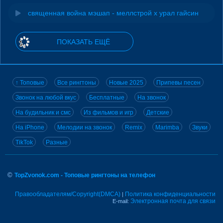
священная война мэшап - меллстрой х урал гайсин
ПОКАЗАТЬ ЕЩЁ
↑ Топовые
Все рингтоны
Новые 2025
Припевы песен
Звонок на любой вкус
Бесплатные
На звонок
На будильник и смс
Из фильмов и игр
Детские
На iPhone
Мелодии на звонок
Remix
Marimba
Звуки
TikTok
Разные
©
TopZvonok.com - Топовые рингтоны на телефон
Правообладателям/Copyright(DMCA)
Политика конфиденциальности
|
Электронная почта для связи
E-mail: