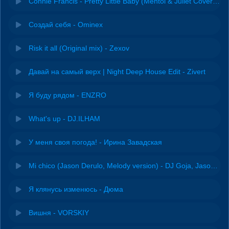
Connie Francis - Pretty Little Baby (Mentol & Juliet Cover Remix)
Создай себя - Ominex
Risk it all (Original mix) - Zexov
Давай на самый верх | Night Deep House Edit - Zivert
Я буду рядом - ENZRO
What's up - DJ.ILHAM
У меня своя погода! - Ирина Завадская
Mi chico (Jason Derulo, Melody version) - DJ Goja, Jason Derulo & Melody
Я клянусь изменюсь - Дюма
Вишня - VORSKIY