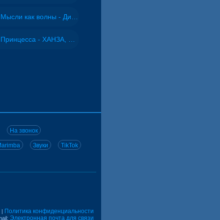
Мысли как волны - Дисковолна
Принцесса - ХАНЗА, Adjo
На звонок
arimba
Звуки
TikTok
Политика конфиденциальности
|
Электронная почта для связи
ail: