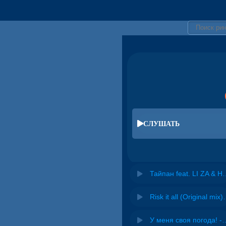
СЛУШАТЬ
Тайпан feat. LI ZA
Risk it all (O
У меня своя погода! -