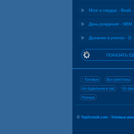
Мозг и сердце 
День рожд
Дыхание в унисон -
ПОКАЗАТЬ Е
↑ Топовые
Все рингтоны
На будильник и смс
Из фил
Разные
©
TopZvonok.com - Топовые ри