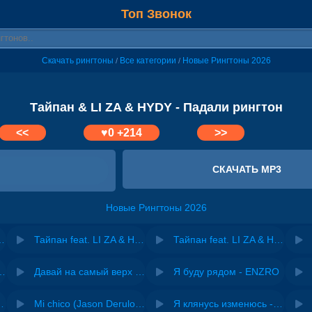
Топ Звонок
Скачать рингтоны
Все категории
Новые Рингтоны 2026
/
/
Тайпан & LI ZA & HYDY - Падали рингтон
<<
♥
0
+214
>>
СКАЧАТЬ MP3
Новые Рингтоны 2026
 & HYDY - Лампочки
Тайпан feat. LI ZA & HYDY - Бабочки
Тайпан feat. LI ZA & HYDY - Пули
riginal mix) - Zexov
Давай на самый верх | Night Deep House Edit - Zivert
Я буду рядом - ENZRO
 Ирина Завадская
Mi chico (Jason Derulo, Melody version) - DJ Goja, Jason Derulo & Melody
Я клянусь изменюсь - Дюма