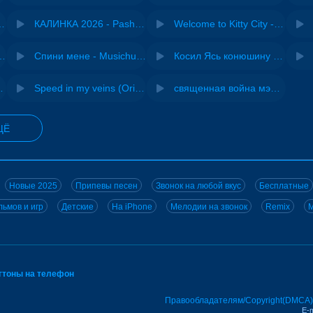
- Виай, Sherbi
КАЛИНКА 2026 - Pasha Production
Welcome to Kitty City - Cyriak
ения - NEMIGA
Спини мене - Musichuman
Косил Ясь конюшину - ВИА "Песняры"
 DJ Maximus
Speed in my veins (Original mix) - MODESSON
священная война мэшап - меллстрой х урал гайсин
ЩЁ
Новые 2025
Припевы песен
Звонок на любой вкус
Бесплатные
ьмов и игр
Детские
На iPhone
Мелодии на звонок
Remix
M
нгтоны на телефон
Правообладателям/Copyright(DMCA)
E-m