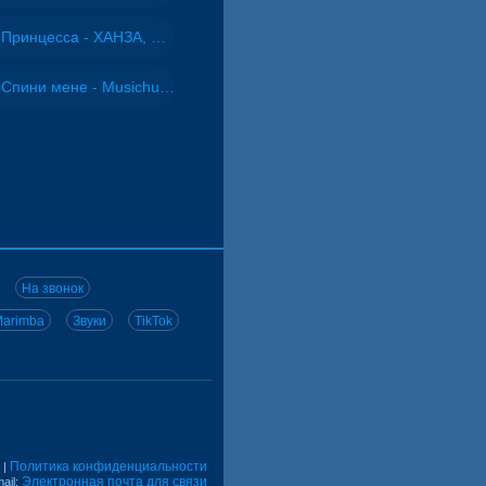
Принцесса - ХАНЗА, Adjo
Спини мене - Musichuman
На звонок
arimba
Звуки
TikTok
Политика конфиденциальности
|
Электронная почта для связи
ail: