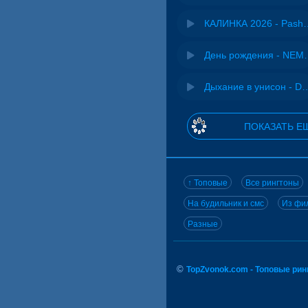
КАЛИНКА 2026 - 
День рожд
Дыхание в унисон -
ПОКАЗАТЬ Е
↑ Топовые
Все рингтоны
На будильник и смс
Из фил
Разные
©
TopZvonok.com - Топовые ри