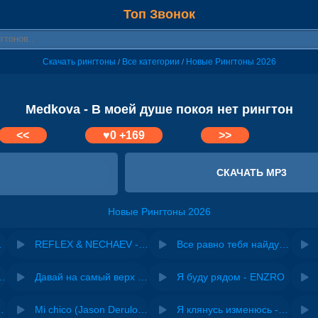
Топ Звонок
Скачать рингтоны
Все категории
Новые Рингтоны 2026
/
/
Medkova - В моей душе покоя нет рингтон
<<
♥
0
+169
>>
СКАЧАТЬ MP3
Новые Рингтоны 2026
оей душе
REFLEX & NECHAEV - Снег в моей душе
Все равно тебя найду Моей душе ты половина
riginal mix) - Zexov
Давай на самый верх | Night Deep House Edit - Zivert
Я буду рядом - ENZRO
 Ирина Завадская
Mi chico (Jason Derulo, Melody version) - DJ Goja, Jason Derulo & Melody
Я клянусь изменюсь - Дюма