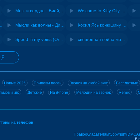
Pasha Production
Мозг и сердце - Виай, Sherbi
Welcome to Kitty City - Cyriak
ения - NEMIGA
Мысли как волны - Дисковолна
Косил Ясь конюшину - ВИА "Песняры"
 DJ Maximus
Speed in my veins (Original mix) - MODESSON
священная война мэшап - меллстрой х урал гайсин
ЩЁ
Новые 2025
Припевы песен
Звонок на любой вкус
Бесплатные
ьмов и игр
Детские
На iPhone
Мелодии на звонок
Remix
M
нгтоны на телефон
Правообладателям/Copyright(DMCA)
E-m