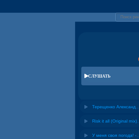
СЛУШАТЬ
Терещенко Александр - Ты в м
Risk it all (O
У меня своя погода! -