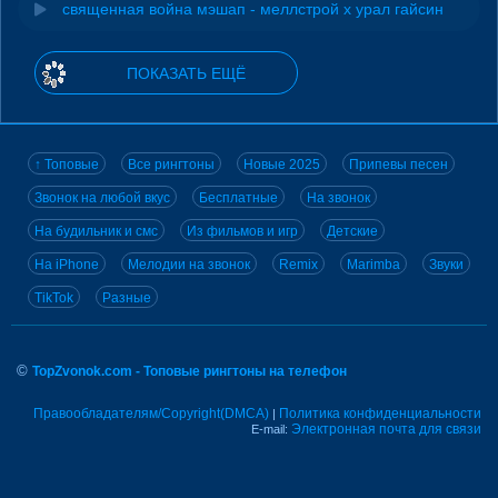
священная война мэшап - меллстрой х урал гайсин
ПОКАЗАТЬ ЕЩЁ
↑ Топовые
Все рингтоны
Новые 2025
Припевы песен
Звонок на любой вкус
Бесплатные
На звонок
На будильник и смс
Из фильмов и игр
Детские
На iPhone
Мелодии на звонок
Remix
Marimba
Звуки
TikTok
Разные
©
TopZvonok.com - Топовые рингтоны на телефон
Правообладателям/Copyright(DMCA)
Политика конфиденциальности
|
Электронная почта для связи
E-mail: