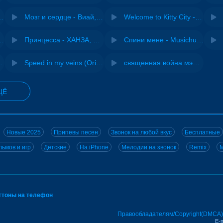
Pasha Production
Мозг и сердце - Виай, Sherbi
Welcome to Kitty City - Cyriak
ения - NEMIGA
Принцесса - ХАНЗА, Adjo
Спини мене - Musichuman
 DJ Maximus
Speed in my veins (Original mix) - MODESSON
священная война мэшап - меллстрой х урал гайсин
ЩЁ
Новые 2025
Припевы песен
Звонок на любой вкус
Бесплатные
ьмов и игр
Детские
На iPhone
Мелодии на звонок
Remix
M
нгтоны на телефон
Правообладателям/Copyright(DMCA)
E-m