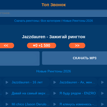
Топ Звонок
Скачать рингтоны
Все категории
Новые Рингтоны 2026
/
/
Jazzdauren - Зажигай рингтон
<<
♥
0
+1 590
>>
СКАЧАТЬ MP3
Новые Рингтоны 2026
Remix)
Jazzdauren - 16 лет
Jazzdauren - Ах, женщины
riginal mix) - Zexov
Давай на самый верх | Night Deep House Edit - Zivert
Я буду рядом - ENZRO
 Ирина Завадская
Mi chico (Jason Derulo, Melody version) - DJ Goja, Jason Derulo & Melody
Я клянусь изменюсь - Дюма