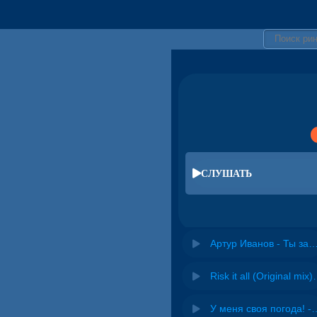
СЛУШАТЬ
Артур Иванов - Ты зажигай моя душа (
Risk it all (O
У меня своя погода! -