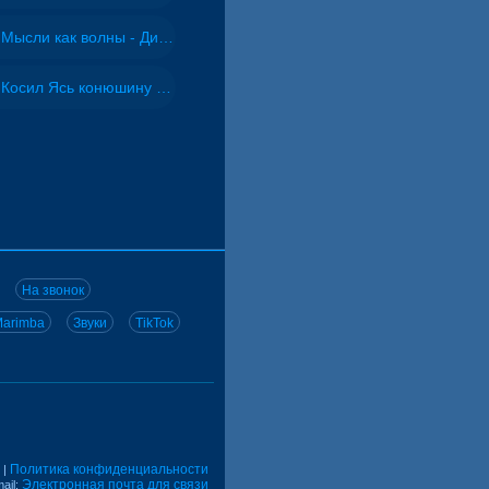
Мысли как волны - Дисковолна
Косил Ясь конюшину - ВИА "Песняры"
На звонок
arimba
Звуки
TikTok
Политика конфиденциальности
|
Электронная почта для связи
ail: