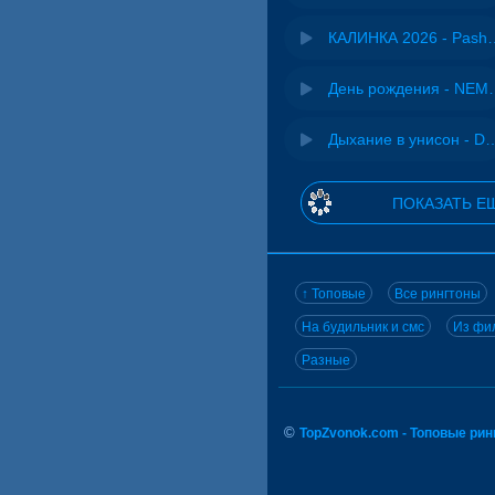
КАЛИНКА 2026 - 
День рожд
Дыхание в унисон -
ПОКАЗАТЬ Е
↑ Топовые
Все рингтоны
На будильник и смс
Из фил
Разные
©
TopZvonok.com - Топовые ри