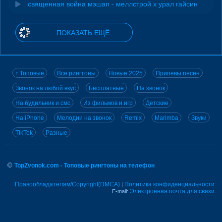
священная война мэшап - меллстрой х урал гайсин
ПОКАЗАТЬ ЕЩЁ
↑ Топовые
Все рингтоны
Новые 2025
Припевы песен
Звонок на любой вкус
Бесплатные
На звонок
На будильник и смс
Из фильмов и игр
Детские
На iPhone
Мелодии на звонок
Remix
Marimba
Звуки
TikTok
Разные
©
TopZvonok.com - Топовые рингтоны на телефон
Правообладателям/Copyright(DMCA)
Политика конфиденциальности
|
Электронная почта для связи
E-mail: