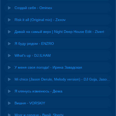
Создай себя - Ominex
Risk it all (Original mix) - Zexov
Давай на самый верх | Night Deep House Edit - Zivert
Я буду рядом - ENZRO
What's up - DJ.ILHAM
У меня своя погода! - Ирина Завадская
Mi chico (Jason Derulo, Melody version) - DJ Goja, Jason Derulo & Melody
Я клянусь изменюсь - Дюма
Вишня - VORSKIY
Мозг и сердце - Виай, Sherbi