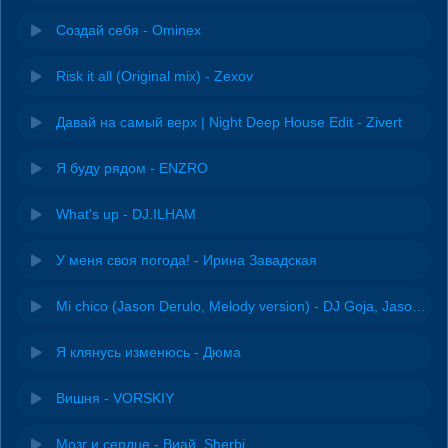
Создай себя - Ominex
Risk it all (Original mix) - Zexov
Давай на самый верх | Night Deep House Edit - Zivert
Я буду рядом - ENZRO
What's up - DJ.ILHAM
У меня своя погода! - Ирина Завадская
Mi chico (Jason Derulo, Melody version) - DJ Goja, Jason Derulo & Melody
Я клянусь изменюсь - Дюма
Вишня - VORSKIY
Мозг и сердце - Виай, Sherbi