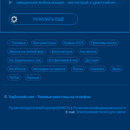
священная война мэшап - меллстрой х урал гайсин
ПОКАЗАТЬ ЕЩЁ
↑ Топовые
Все рингтоны
Новые 2025
Припевы песен
Звонок на любой вкус
Бесплатные
На звонок
На будильник и смс
Из фильмов и игр
Детские
На iPhone
Мелодии на звонок
Remix
Marimba
Звуки
TikTok
Разные
©
TopZvonok.com - Топовые рингтоны на телефон
Правообладателям/Copyright(DMCA)
Политика конфиденциальности
|
Электронная почта для связи
E-mail: