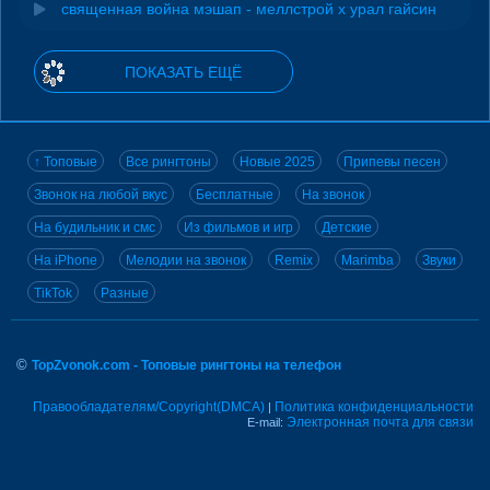
священная война мэшап - меллстрой х урал гайсин
ПОКАЗАТЬ ЕЩЁ
↑ Топовые
Все рингтоны
Новые 2025
Припевы песен
Звонок на любой вкус
Бесплатные
На звонок
На будильник и смс
Из фильмов и игр
Детские
На iPhone
Мелодии на звонок
Remix
Marimba
Звуки
TikTok
Разные
©
TopZvonok.com - Топовые рингтоны на телефон
Правообладателям/Copyright(DMCA)
Политика конфиденциальности
|
Электронная почта для связи
E-mail: