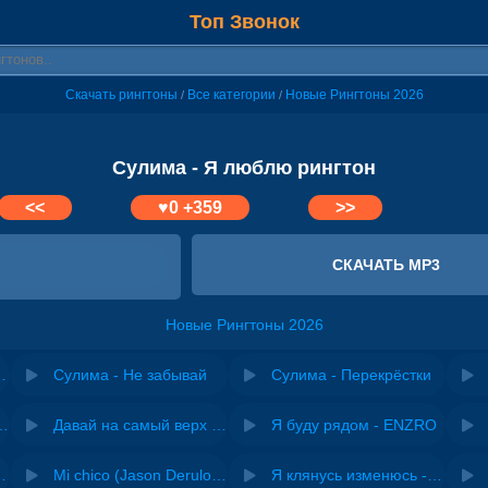
Топ Звонок
Скачать рингтоны
Все категории
Новые Рингтоны 2026
/
/
Сулима - Я люблю рингтон
<<
♥
0
+359
>>
СКАЧАТЬ MP3
Новые Рингтоны 2026
иш люблю тебе - Sergiy
Сулима - Не забывай
Сулима - Перекрёстки
riginal mix) - Zexov
Давай на самый верх | Night Deep House Edit - Zivert
Я буду рядом - ENZRO
 Ирина Завадская
Mi chico (Jason Derulo, Melody version) - DJ Goja, Jason Derulo & Melody
Я клянусь изменюсь - Дюма