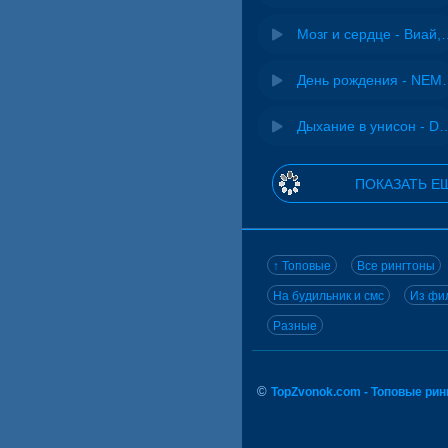
Мозг и сердце 
День рожд
Дыхание в унисон -
ПОКАЗАТЬ Е
↑ Топовые
Все рингтоны
На будильник и смс
Из фил
Разные
©
TopZvonok.com - Топовые ри