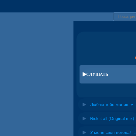
СЛУШАТЬ
Люблю тебе маниш мене дурман
Risk it all (O
У меня своя погода! -