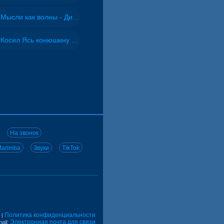
Мысли как волны - Дисковолна
Косил Ясь конюшину - ВИА "Песняры"
На звонок
arimba
Звуки
TikTok
Политика конфиденциальности
|
Электронная почта для связи
ail: