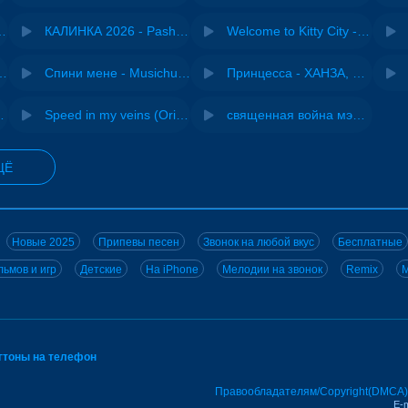
- Виай, Sherbi
КАЛИНКА 2026 - Pasha Production
Welcome to Kitty City - Cyriak
ения - NEMIGA
Спини мене - Musichuman
Принцесса - ХАНЗА, Adjo
 DJ Maximus
Speed in my veins (Original mix) - MODESSON
священная война мэшап - меллстрой х урал гайсин
ЩЁ
Новые 2025
Припевы песен
Звонок на любой вкус
Бесплатные
ьмов и игр
Детские
На iPhone
Мелодии на звонок
Remix
M
нгтоны на телефон
Правообладателям/Copyright(DMCA)
E-m