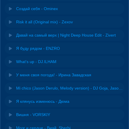
Создай себя - Ominex
Risk it all (Original mix) - Zexov
Давай на самый верх | Night Deep House Edit - Zivert
Я буду рядом - ENZRO
What's up - DJ.ILHAM
У меня своя погода! - Ирина Завадская
Mi chico (Jason Derulo, Melody version) - DJ Goja, Jason Derulo & Melody
Я клянусь изменюсь - Дюма
Вишня - VORSKIY
Мозг и сердце - Виай, Sherbi