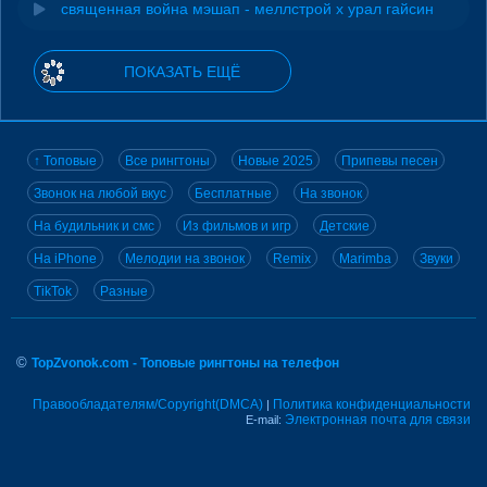
священная война мэшап - меллстрой х урал гайсин
ПОКАЗАТЬ ЕЩЁ
↑ Топовые
Все рингтоны
Новые 2025
Припевы песен
Звонок на любой вкус
Бесплатные
На звонок
На будильник и смс
Из фильмов и игр
Детские
На iPhone
Мелодии на звонок
Remix
Marimba
Звуки
TikTok
Разные
©
TopZvonok.com - Топовые рингтоны на телефон
Правообладателям/Copyright(DMCA)
Политика конфиденциальности
|
Электронная почта для связи
E-mail: