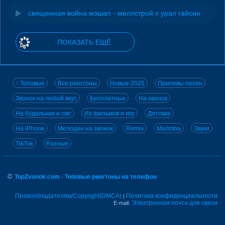
священная война мэшап - меллстрой х урал гайсин
ПОКАЗАТЬ ЕЩЁ
↑ Топовые
Все рингтоны
Новые 2025
Припевы песен
Звонок на любой вкус
Бесплатные
На звонок
На будильник и смс
Из фильмов и игр
Детские
На iPhone
Мелодии на звонок
Remix
Marimba
Звуки
TikTok
Разные
©
TopZvonok.com - Топовые рингтоны на телефон
Правообладателям/Copyright(DMCA)
Политика конфиденциальности
|
Электронная почта для связи
E-mail: