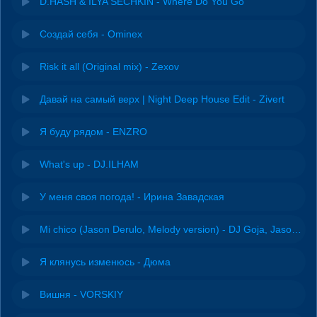
D.HASH & ILYA SECHKIN - Where Do You Go
Создай себя - Ominex
Risk it all (Original mix) - Zexov
Давай на самый верх | Night Deep House Edit - Zivert
Я буду рядом - ENZRO
What's up - DJ.ILHAM
У меня своя погода! - Ирина Завадская
Mi chico (Jason Derulo, Melody version) - DJ Goja, Jason Derulo & Melody
Я клянусь изменюсь - Дюма
Вишня - VORSKIY