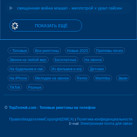
священная война мэшап - меллстрой х урал гайсин
ПОКАЗАТЬ ЕЩЁ
↑ Топовые
Все рингтоны
Новые 2025
Припевы песен
Звонок на любой вкус
Бесплатные
На звонок
На будильник и смс
Из фильмов и игр
Детские
На iPhone
Мелодии на звонок
Remix
Marimba
Звуки
TikTok
Разные
©
TopZvonok.com - Топовые рингтоны на телефон
Правообладателям/Copyright(DMCA)
Политика конфиденциальности
|
Электронная почта для связи
E-mail: