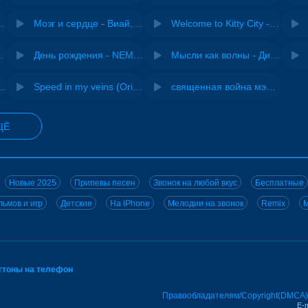
Pasha Production
Мозг и сердце - Виай, Sherbi
Welcome to Kitty City - Cyriak
ВИА "Песняры"
День рождения - NEMIGA
Мысли как волны - Дисковолна
не - Musichuman
Speed in my veins (Original mix) - MODESSON
священная война мэшап - меллстрой х урал гайсин
ЩЁ
Новые 2025
Припевы песен
Звонок на любой вкус
Бесплатные
ьмов и игр
Детские
На iPhone
Мелодии на звонок
Remix
M
нгтоны на телефон
Правообладателям/Copyright(DMCA)
E-m