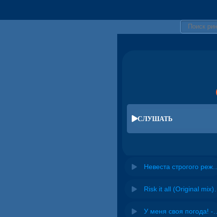
СЛУШАТЬ
Невеста строгого режима - Lady Bro
Risk it all (O
У меня своя погода! -