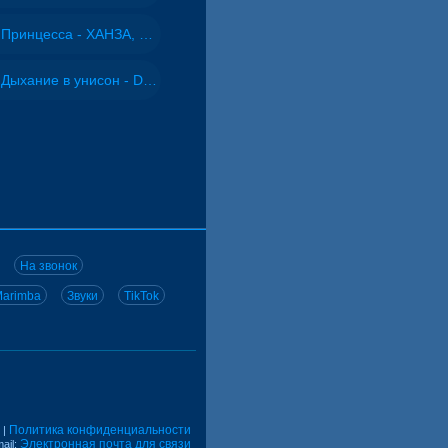
Принцесса - ХАНЗА, Adjo
Дыхание в унисон - DJ Maximus
На звонок
arimba
Звуки
TikTok
Политика конфиденциальности
|
Электронная почта для связи
ail: