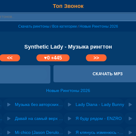
Топ Звонок
Скачать рингтоны
Все категории
Новые Рингтоны 2026
/
/
Synthetic Lady - Музыка рингтон
<<
♥
0
+445
>>
СКАЧАТЬ MP3
Новые Рингтоны 2026
 feat. Света Музыка
Музыка без авторских прав для YouTube, Instagram, TikTok
Lady Diana - Lady Bunny
riginal mix) - Zexov
Давай на самый верх | Night Deep House Edit - Zivert
Я буду рядом - ENZRO
 Ирина Завадская
Mi chico (Jason Derulo, Melody version) - DJ Goja, Jason Derulo & Melody
Я клянусь изменюсь - Дюма