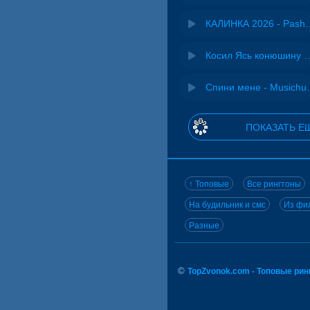
КАЛИНКА 2026 - 
Косил Ясь конюшину - 
Спини ме
ПОКАЗАТЬ Е
↑ Топовые
Все рингтоны
На будильник и смс
Из фил
Разные
©
TopZvonok.com - Топовые ри