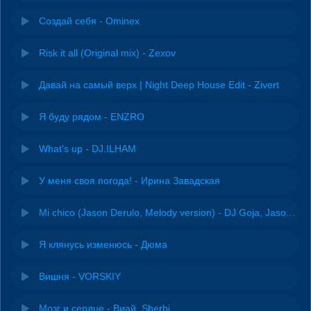
Создай себя - Ominex
Risk it all (Original mix) - Zexov
Давай на самый верх | Night Deep House Edit - Zivert
Я буду рядом - ENZRO
What's up - DJ.ILHAM
У меня своя погода! - Ирина Завадская
Mi chico (Jason Derulo, Melody version) - DJ Goja, Jason Derulo & Melody
Я клянусь изменюсь - Дюма
Вишня - VORSKIY
Мозг и сердце - Виай, Sherbi