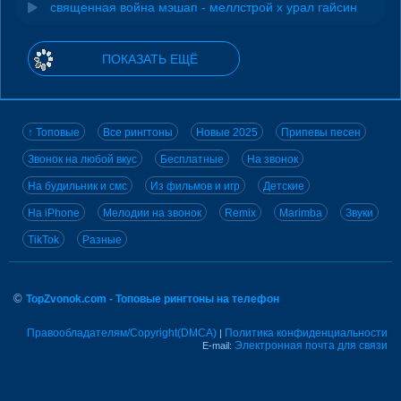
священная война мэшап - меллстрой х урал гайсин
ПОКАЗАТЬ ЕЩЁ
↑ Топовые
Все рингтоны
Новые 2025
Припевы песен
Звонок на любой вкус
Бесплатные
На звонок
На будильник и смс
Из фильмов и игр
Детские
На iPhone
Мелодии на звонок
Remix
Marimba
Звуки
TikTok
Разные
©
TopZvonok.com - Топовые рингтоны на телефон
Правообладателям/Copyright(DMCA)
Политика конфиденциальности
|
Электронная почта для связи
E-mail: