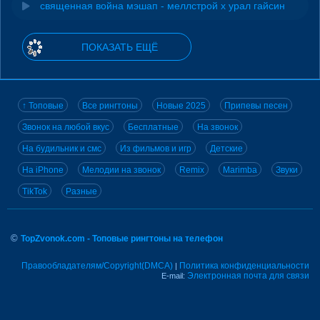
священная война мэшап - меллстрой х урал гайсин
ПОКАЗАТЬ ЕЩЁ
↑ Топовые
Все рингтоны
Новые 2025
Припевы песен
Звонок на любой вкус
Бесплатные
На звонок
На будильник и смс
Из фильмов и игр
Детские
На iPhone
Мелодии на звонок
Remix
Marimba
Звуки
TikTok
Разные
©
TopZvonok.com - Топовые рингтоны на телефон
Правообладателям/Copyright(DMCA)
Политика конфиденциальности
|
Электронная почта для связи
E-mail: