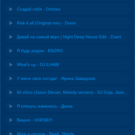
Создай себя - Ominex
Risk it all (Original mix) - Zexov
Давай на самый верх | Night Deep House Edit - Zivert
Я буду рядом - ENZRO
What's up - DJ.ILHAM
У меня своя погода! - Ирина Завадская
Mi chico (Jason Derulo, Melody version) - DJ Goja, Jason Derulo & Melody
Я клянусь изменюсь - Дюма
Вишня - VORSKIY
Мозг и сердце - Виай, Sherbi