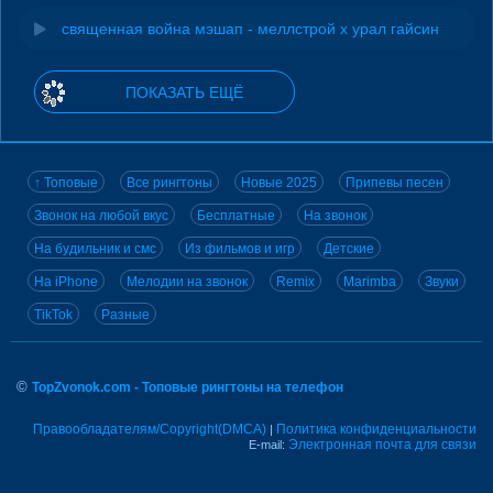
священная война мэшап - меллстрой х урал гайсин
ПОКАЗАТЬ ЕЩЁ
↑ Топовые
Все рингтоны
Новые 2025
Припевы песен
Звонок на любой вкус
Бесплатные
На звонок
На будильник и смс
Из фильмов и игр
Детские
На iPhone
Мелодии на звонок
Remix
Marimba
Звуки
TikTok
Разные
©
TopZvonok.com - Топовые рингтоны на телефон
Правообладателям/Copyright(DMCA)
Политика конфиденциальности
|
Электронная почта для связи
E-mail: