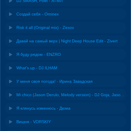
DJ SMASH, Poёt - АТМЛ
Создай себя - Ominex
Risk it all (Original mix) - Zexov
Давай на самый верх | Night Deep House Edit - Zivert
Я буду рядом - ENZRO
What's up - DJ.ILHAM
У меня своя погода! - Ирина Завадская
Mi chico (Jason Derulo, Melody version) - DJ Goja, Jason Derulo & Melody
Я клянусь изменюсь - Дюма
Вишня - VORSKIY