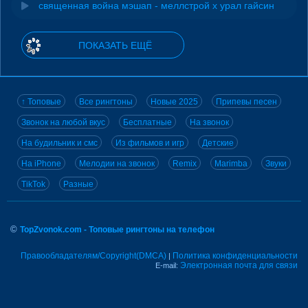
священная война мэшап - меллстрой х урал гайсин
ПОКАЗАТЬ ЕЩЁ
↑ Топовые
Все рингтоны
Новые 2025
Припевы песен
Звонок на любой вкус
Бесплатные
На звонок
На будильник и смс
Из фильмов и игр
Детские
На iPhone
Мелодии на звонок
Remix
Marimba
Звуки
TikTok
Разные
©
TopZvonok.com - Топовые рингтоны на телефон
Правообладателям/Copyright(DMCA)
Политика конфиденциальности
|
Электронная почта для связи
E-mail: