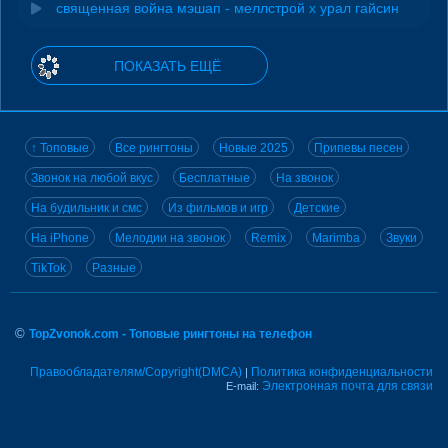
священная война мэшап - меллстрой х урал гайсин
ПОКАЗАТЬ ЕЩЁ
↑ Топовые
Все рингтоны
Новые 2025
Припевы песен
Звонок на любой вкус
Бесплатные
На звонок
На будильник и смс
Из фильмов и игр
Детские
На iPhone
Мелодии на звонок
Remix
Marimba
Звуки
TikTok
Разные
©
TopZvonok.com - Топовые рингтоны на телефон
Правообладателям/Copyright(DMCA)
Политика конфиденциальности
|
Электронная почта для связи
E-mail: