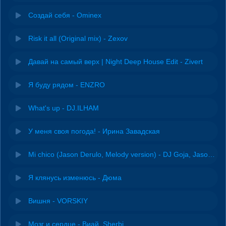
Создай себя - Ominex
Risk it all (Original mix) - Zexov
Давай на самый верх | Night Deep House Edit - Zivert
Я буду рядом - ENZRO
What's up - DJ.ILHAM
У меня своя погода! - Ирина Завадская
Mi chico (Jason Derulo, Melody version) - DJ Goja, Jason Derulo & Melody
Я клянусь изменюсь - Дюма
Вишня - VORSKIY
Мозг и сердце - Виай, Sherbi