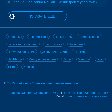
священная война мэшап - меллстрой х урал гайсин
ПОКАЗАТЬ ЕЩЁ
↑ Топовые
Все рингтоны
Новые 2025
Припевы песен
Звонок на любой вкус
Бесплатные
На звонок
На будильник и смс
Из фильмов и игр
Детские
На iPhone
Мелодии на звонок
Remix
Marimba
Звуки
TikTok
Разные
©
TopZvonok.com - Топовые рингтоны на телефон
Правообладателям/Copyright(DMCA)
Политика конфиденциальности
|
Электронная почта для связи
E-mail: