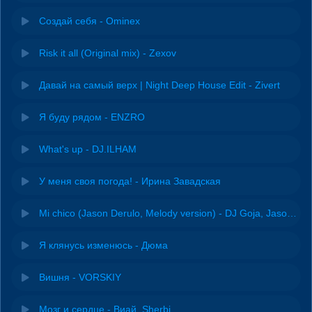
Создай себя - Ominex
Risk it all (Original mix) - Zexov
Давай на самый верх | Night Deep House Edit - Zivert
Я буду рядом - ENZRO
What's up - DJ.ILHAM
У меня своя погода! - Ирина Завадская
Mi chico (Jason Derulo, Melody version) - DJ Goja, Jason Derulo & Melody
Я клянусь изменюсь - Дюма
Вишня - VORSKIY
Мозг и сердце - Виай, Sherbi