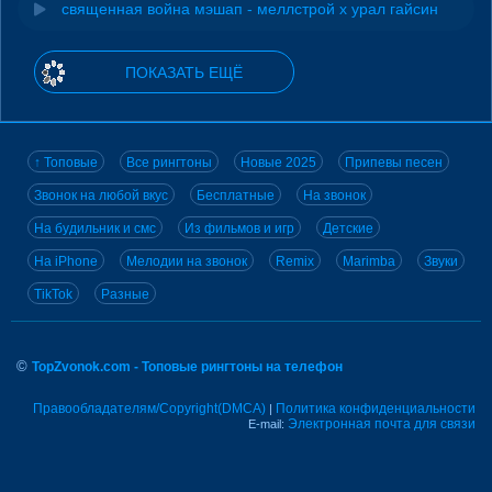
священная война мэшап - меллстрой х урал гайсин
ПОКАЗАТЬ ЕЩЁ
↑ Топовые
Все рингтоны
Новые 2025
Припевы песен
Звонок на любой вкус
Бесплатные
На звонок
На будильник и смс
Из фильмов и игр
Детские
На iPhone
Мелодии на звонок
Remix
Marimba
Звуки
TikTok
Разные
©
TopZvonok.com - Топовые рингтоны на телефон
Правообладателям/Copyright(DMCA)
Политика конфиденциальности
|
Электронная почта для связи
E-mail: