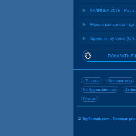
КАЛИНКА 2026 - 
Мысли как волн
Speed in my veins (Or
ПОКАЗАТЬ Е
↑ Топовые
Все рингтоны
На будильник и смс
Из фил
Разные
©
TopZvonok.com - Топовые ри