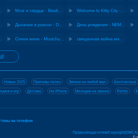
Pasha Production
Мозг и сердце - Виай, Sherbi
Welcome to Kitty City - Cyriak
ы - Дисковолна
Дыхание в унисон - DJ Maximus
День рождения - NEMIGA
iginal mix) - MODESSON
Спини мене - Musichuman
священная война мэшап - меллстрой х урал гайсин
ЩЁ
Новые 2025
Припевы песен
Звонок на любой вкус
Бесплатные
ьмов и игр
Детские
На iPhone
Мелодии на звонок
Remix
M
нгтоны на телефон
Правообладателям/Copyright(DMCA)
E-m