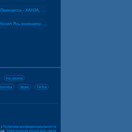
Принцесса - ХАНЗА, Adjo
Косил Ясь конюшину - ВИА "Песняры"
На звонок
arimba
Звуки
TikTok
Политика конфиденциальности
|
Электронная почта для связи
ail: