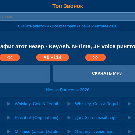
Топ Звонок
Скачать рингтоны
Все категории
Новые Рингтоны 2026
/
/
афиг этот незер - KeyAsh, N-Time, JF Voice рингт
<<
♥
0
+114
>>
СКАЧАТЬ MP3
Новые Рингтоны 2026
Whiskey, Cola & Tequila (Marmok voice recover) - Maco Mamuko
Whiskey, Cola & Tequila (Marmok voice recover) - Maco Mamuko
Risk it all (Original mix) - Zexov
Давай на самый верх | Night Deep House Edit - Zivert
 Ирина Завадская
Mi chico (Jason Derulo, Melody version) - DJ Goja, Jason Derulo & Melody
Я клянусь изменюсь - Дюма