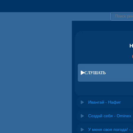
Н
СЛУШАТЬ
Ивангай - Нафиг
Создай себя - Ominex
У меня своя погода! -