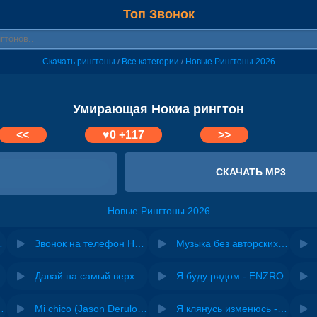
Топ Звонок
Скачать рингтоны
Все категории
Новые Рингтоны 2026
/
/
Умирающая Нокиа рингтон
<<
♥
0
+117
>>
СКАЧАТЬ MP3
Новые Рингтоны 2026
(Стандарт)
Звонок на телефон Нокиа (Новый)
Музыка без авторских прав для YouTube, Instagram, TikTok
riginal mix) - Zexov
Давай на самый верх | Night Deep House Edit - Zivert
Я буду рядом - ENZRO
 Ирина Завадская
Mi chico (Jason Derulo, Melody version) - DJ Goja, Jason Derulo & Melody
Я клянусь изменюсь - Дюма