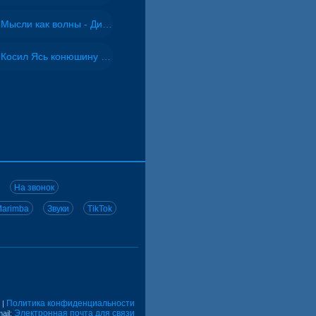
Мысли как волны - Дисковолна
Косил Ясь конюшину - ВИА "Песняры"
На звонок
arimba
Звуки
TikTok
Политика конфиденциальности
|
Электронная почта для связи
ail: