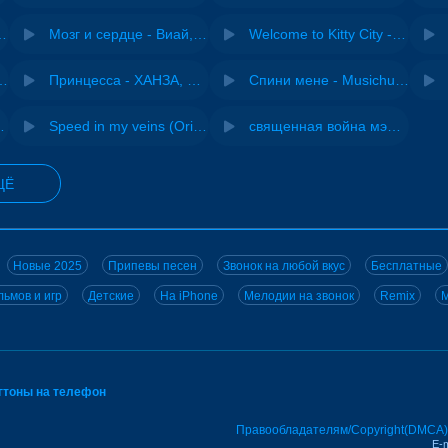
Pasha Production
Мозг и сердце - Виай, Sherbi
Welcome to Kitty City - Cyriak
ения - NEMIGA
Принцесса - ХАНЗА, Adjo
Спини мене - Musichuman
 DJ Maximus
Speed in my veins (Original mix) - MODESSON
священная война мэшап - меллстрой х урал гайсин
ЩЁ
Новые 2025
Припевы песен
Звонок на любой вкус
Бесплатные
ьмов и игр
Детские
На iPhone
Мелодии на звонок
Remix
M
нгтоны на телефон
Правообладателям/Copyright(DMCA)
E-m