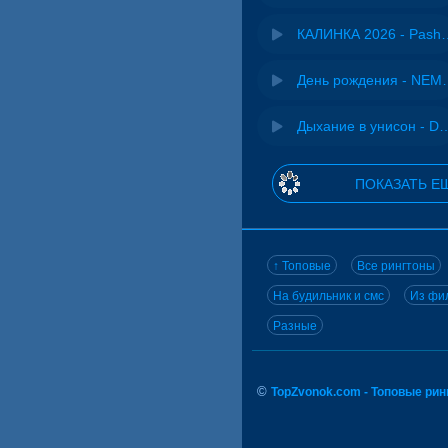
КАЛИНКА 2026 - 
День рожд
Дыхание в унисон -
ПОКАЗАТЬ Е
↑ Топовые
Все рингтоны
На будильник и смс
Из фил
Разные
©
TopZvonok.com - Топовые ри