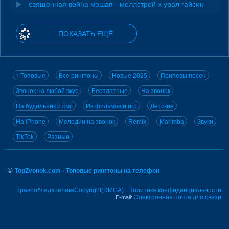
священная война мэшап - меллстрой х урал гайсин
ПОКАЗАТЬ ЕЩЁ
↑ Топовые
Все рингтоны
Новые 2025
Припевы песен
Звонок на любой вкус
Бесплатные
На звонок
На будильник и смс
Из фильмов и игр
Детские
На iPhone
Мелодии на звонок
Remix
Marimba
Звуки
TikTok
Разные
©
TopZvonok.com - Топовые рингтоны на телефон
Правообладателям/Copyright(DMCA)
Политика конфиденциальности
|
Электронная почта для связи
E-mail: