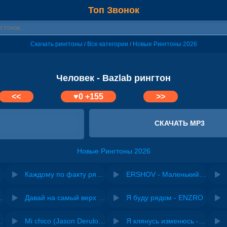
Топ Звонок
Скачать рингтоны
Все категории
Новые Рингтоны 2026
/
/
Человек - Bazlab рингтон
<<
♥
0
+155
>>
СКАЧАТЬ MP3
Новые Рингтоны 2026
Каждому по факту рядом нужен человек
ERSHOV - Маленький человек
riginal mix) - Zexov
Давай на самый верх | Night Deep House Edit - Zivert
Я буду рядом - ENZRO
 Ирина Завадская
Mi chico (Jason Derulo, Melody version) - DJ Goja, Jason Derulo & Melody
Я клянусь изменюсь - Дюма