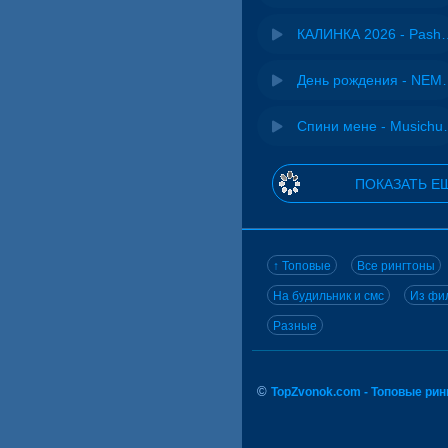
КАЛИНКА 2026 - 
День рожд
Спини ме
ПОКАЗАТЬ Е
↑ Топовые
Все рингтоны
На будильник и смс
Из фил
Разные
©
TopZvonok.com - Топовые ри