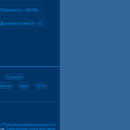
Принцесса - ХАНЗА, Adjo
Дыхание в унисон - DJ Maximus
На звонок
arimba
Звуки
TikTok
Политика конфиденциальности
|
Электронная почта для связи
ail: