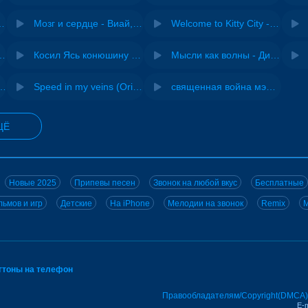
Pasha Production
Мозг и сердце - Виай, Sherbi
Welcome to Kitty City - Cyriak
ения - NEMIGA
Косил Ясь конюшину - ВИА "Песняры"
Мысли как волны - Дисковолна
не - Musichuman
Speed in my veins (Original mix) - MODESSON
священная война мэшап - меллстрой х урал гайсин
ЩЁ
Новые 2025
Припевы песен
Звонок на любой вкус
Бесплатные
ьмов и игр
Детские
На iPhone
Мелодии на звонок
Remix
M
нгтоны на телефон
Правообладателям/Copyright(DMCA)
E-m