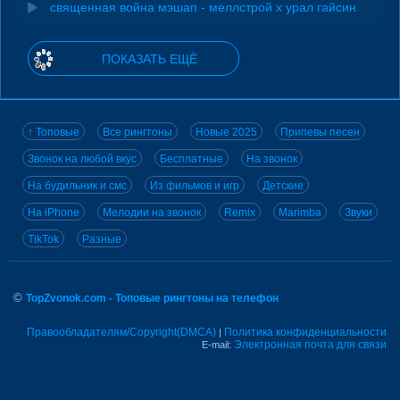
священная война мэшап - меллстрой х урал гайсин
ПОКАЗАТЬ ЕЩЁ
↑ Топовые
Все рингтоны
Новые 2025
Припевы песен
Звонок на любой вкус
Бесплатные
На звонок
На будильник и смс
Из фильмов и игр
Детские
На iPhone
Мелодии на звонок
Remix
Marimba
Звуки
TikTok
Разные
©
TopZvonok.com - Топовые рингтоны на телефон
Правообладателям/Copyright(DMCA)
Политика конфиденциальности
|
Электронная почта для связи
E-mail: