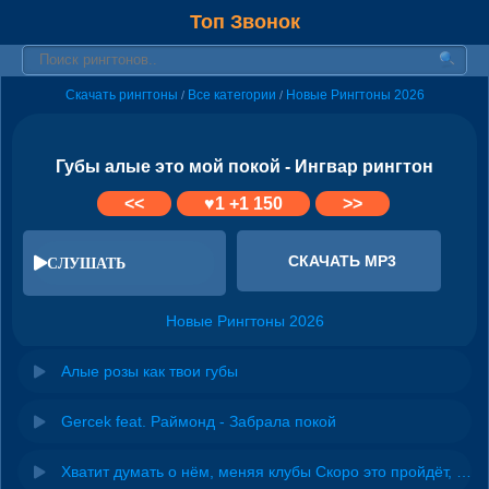
Топ Звонок
Скачать рингтоны
Все категории
Новые Рингтоны 2026
/
/
Губы алые это мой покой - Ингвар рингтон
<<
♥
1
+1 150
>>
СКАЧАТЬ MP3
СЛУШАТЬ
Новые Рингтоны 2026
Алые розы как твои губы
Gercek feat. Раймонд - Забрала покой
Хватит думать о нём, меняя клубы Скоро это пройдёт, забудут губы