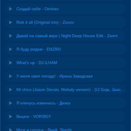
Создай себя - Ominex
Risk it all (Original mix) - Zexov
Давай на самый верх | Night Deep House Edit - Zivert
Я буду рядом - ENZRO
What's up - DJ.ILHAM
У меня своя погода! - Ирина Завадская
Mi chico (Jason Derulo, Melody version) - DJ Goja, Jason Derulo & Melody
Я клянусь изменюсь - Дюма
Вишня - VORSKIY
Мозг и сердце - Виай, Sherbi