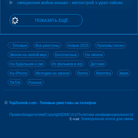
священная война мэшап - меллстрой х урал гайсин
ПОКАЗАТЬ ЕЩЁ
↑ Топовые
Все рингтоны
Новые 2025
Припевы песен
Звонок на любой вкус
Бесплатные
На звонок
На будильник и смс
Из фильмов и игр
Детские
На iPhone
Мелодии на звонок
Remix
Marimba
Звуки
TikTok
Разные
©
TopZvonok.com - Топовые рингтоны на телефон
Правообладателям/Copyright(DMCA)
Политика конфиденциальности
|
Электронная почта для связи
E-mail: