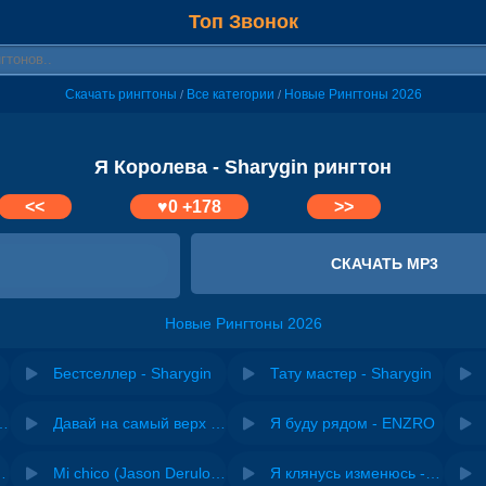
Топ Звонок
Скачать рингтоны
Все категории
Новые Рингтоны 2026
/
/
Я Королева - Sharygin рингтон
<<
♥
0
+178
>>
СКАЧАТЬ MP3
Новые Рингтоны 2026
Бестселлер - Sharygin
Тату мастер - Sharygin
riginal mix) - Zexov
Давай на самый верх | Night Deep House Edit - Zivert
Я буду рядом - ENZRO
 Ирина Завадская
Mi chico (Jason Derulo, Melody version) - DJ Goja, Jason Derulo & Melody
Я клянусь изменюсь - Дюма