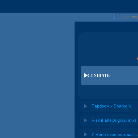
СЛУШАТЬ
Парфюм - Sharygin
Risk it all (O
У меня своя погода! -