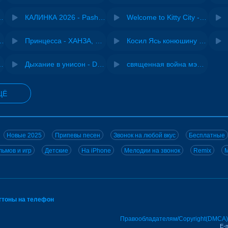
- Виай, Sherbi
КАЛИНКА 2026 - Pasha Production
Welcome to Kitty City - Cyriak
ения - NEMIGA
Принцесса - ХАНЗА, Adjo
Косил Ясь конюшину - ВИА "Песняры"
iginal mix) - MODESSON
Дыхание в унисон - DJ Maximus
священная война мэшап - меллстрой х урал гайсин
ЩЁ
Новые 2025
Припевы песен
Звонок на любой вкус
Бесплатные
ьмов и игр
Детские
На iPhone
Мелодии на звонок
Remix
M
нгтоны на телефон
Правообладателям/Copyright(DMCA)
E-m