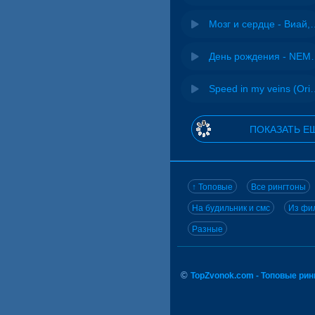
Мозг и сердце 
День рожд
Speed in my veins (Or
ПОКАЗАТЬ Е
↑ Топовые
Все рингтоны
На будильник и смс
Из фил
Разные
©
TopZvonok.com - Топовые ри