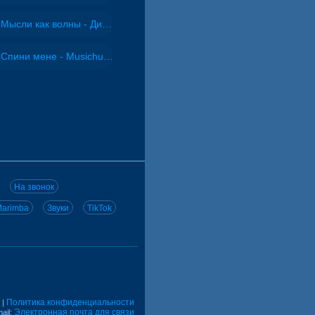
Мысли как волны - Дисковолна
Спини мене - Musichuman
На звонок
arimba
Звуки
TikTok
Политика конфиденциальности
|
Электронная почта для связи
ail: